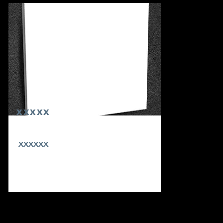
xxxxx
xxxxxx