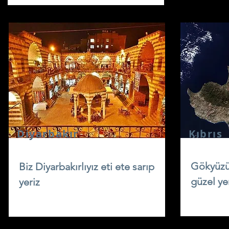
Diyarbakır
Kıbrıs
Gökyüzü
Biz Diyarbakırlıyız eti ete sarıp
güzel ye
yeriz