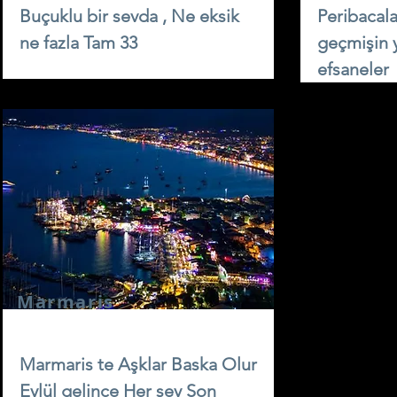
Buçuklu bir sevda , Ne eksik
Peribacala
ne fazla Tam 33
geçmişin 
efsaneler
Marmaris
Marmaris te Aşklar Baska Olur
Eylül gelince Her şey Son