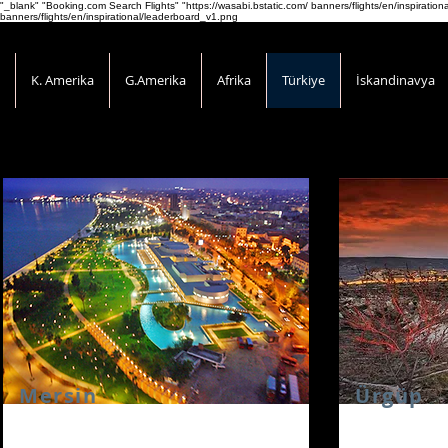
"_blank" "Booking.com Search Flights" "https://wasabi.bstatic.com/ banners/flights/en/inspirati
banners/flights/en/inspirational/leaderboard_v1.png
K. Amerika
G.Amerika
Afrika
Türkiye
İskandinavya
Mersin
Ürgüp